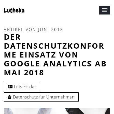
N
a
v
ARTIKEL VON JUNI 2018
i
DER
g
a
DATENSCHUTZKONFOR
t
ME EINSATZ VON
i
GOOGLE ANALYTICS AB
o
n
MAI 2018
e
i
Luis Fricke
n
-
Datenschutz für Unternehmen
/
a
u