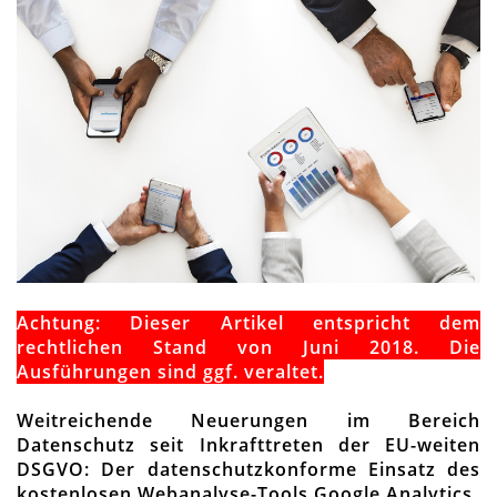
s
b
l
e
n
d
e
n
Achtung: Dieser Artikel entspricht dem
rechtlichen Stand von Juni 2018. Die
Ausführungen sind ggf. veraltet.
Weitreichende Neuerungen im Bereich
Datenschutz seit Inkrafttreten der EU-weiten
DSGVO: Der datenschutzkonforme Einsatz des
kostenlosen Webanalyse-Tools Google Analytics.